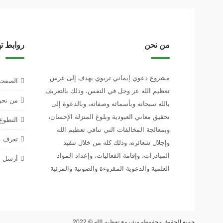
من نحن
روابط ت
مشروع دعوي إيماني تربوي يهدف إلى غرس
الصفحة
تعظيم الله عز وجل في النفس، وذلك بالتعريف
من نح
بالله سبحانه وبأسمائه وصفاته، وبالدعوة إلى
تحقيق معاني العبودية وبلوغ المنزلة الإحسان،
التطوع 
وبمعالجة المخالفات التي تنافي تعظيم الله
تعرف عل
وإجلال شعائره، وذلك كله من خلال تنفيذ
المبادرات، وإقامة الفعاليات، وإعداد المواد
أرسل م
العلمية والدعوية المقروءة والصوتية والمرئية
جميع الحقوق محفوظه
مشروع تعظيم الله
© 2022