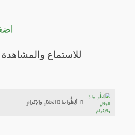
اضغ
للاستماع والمشاهدة ع
ألِظُّوا بيا ذَا الجلالِ والإكرامِ