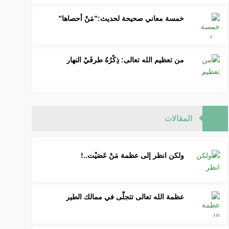
خمسة معاني صحيحة لحديث:”مَنْ أحصاها”
من تعظيم الله تعالى: ذِكْرُهُ طرفَيْ النهار
المقالات
ولكن انظر إلى عظمة مَنْ عَصَيْت..!
عظمة الله تعالى تتجلَّى في ممالك الطير