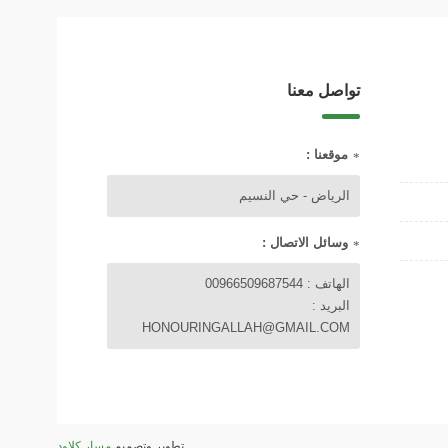
تواصل معنا
موقعنا :
الرياض - حي النسيم
وسائل الاتصال :
الهاتف : 00966509687544
البريد :
HONOURINGALLAH@GMAIL.COM
تطوير وتصميم
مسار كلاود