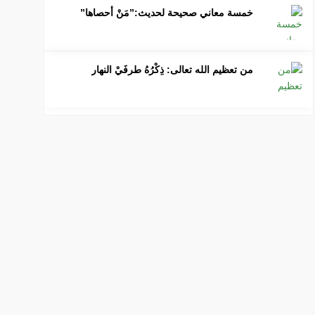
خمسة معاني صحيحة لحديث:”مَنْ أحصاها”
من تعظيم الله تعالى: ذِكْرُهُ طرفَيْ النهار