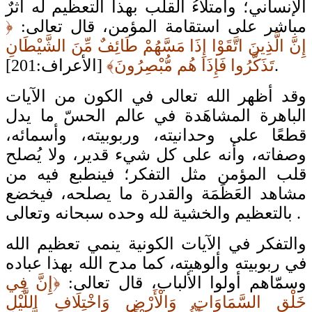
الإنساني؛ وامتلاءُ القلب بهذا التعظيم له أثرٌ
مباشر على استقامة المؤمن، قال تعالى:
﴿
إِنَّ الَّذِينَ اتَّقَوْا إِذَا مَسَّهُمْ طَائِفٌ مِّنَ الشَّيْطَانِ
[الأعراف:201].
تَذَكَّرُوا فَإِذَا هُم مُّبْصِرُونَ﴾
وقد أظهر الله تعالى في الكون من الآيات
الباهرة المشاهَدة في عالم الحسّ ما يدل
قطعًا على وحدانيته، وربوبيته، وأسمائه،
وصفاته، وأنه على كل شيء قدير، ولا يُصلح
قلب المؤمن مثل التفكر؛ فينطبع فيه من
مشاهد العَظَمَة والقدرة ما يصلحه، فيخضع
بالتعظيم والخشية لله وحده سبحانه وتعالى.
والتفكر في الآيات الكونية ينمي تعظيم الله
في ربوبيته وألوهيته، كما مدح الله بهذا عباده
وسمّاهم أولوا الألباب، قال تعالى:
﴿إِنَّ فِي
خَلْقِ السَّمَاوَاتِ وَالْأَرْضِ وَاخْتِلَافِ اللَّيْلِ