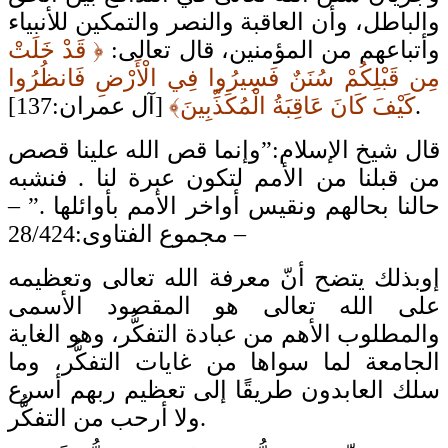
والباطل، وأن العاقبة والنصر والتمكين للأنبياء
وأتباعهم من المؤمنين، قال تعالى:
﴿ قَدْ خَلَتْ
مِن قَبْلِكُمْ سُنَنٌ فَسِيرُوا فِي الْأَرْضِ فَانظُرُوا
[آل عمران:137].
كَيْفَ كَانَ عَاقِبَةُ الْمُكَذِّبِينَ﴾
قال شيخ الإسلام:”وإنما قص الله علينا قصص
من قبلنا من الأمم لتكون عبرة لنا . فنشبه
حالنا بحالهم ونقيس أواخر الأمم بأوائلها .” –
مجموع الفتاوى:28/424 –
إوبذلك يتضح أنّ معرفة الله تعالى وتعظيمه
على الله تعالى هو المقصود الأسمى
والمطلوب الأهم من عبادة التفكُّر، وهو الغاية
الجامعة لما سواها من غايات التفكُّر، وما
سلك العابدون طريقًا إلى تعظيم ربهم أسرع
ولا أرحب من التفكُّر.