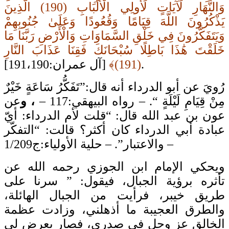
وَالنَّهَارِ لَآيَاتٍ لِّأُولِي الْأَلْبَابِ (190) الَّذِينَ
يَذْكُرُونَ اللَّهَ قِيَامًا وَقُعُودًا وَعَلَىٰ جُنُوبِهِمْ
وَيَتَفَكَّرُونَ فِي خَلْقِ السَّمَاوَاتِ وَالْأَرْضِ رَبَّنَا مَا
خَلَقْتَ هَٰذَا بَاطِلًا سُبْحَانَكَ فَقِنَا عَذَابَ النَّارِ
[آل عمران:191،190].
(191)﴾
رُويَ عن أبو الدرداء أنه قال:”تَفَكُّرُ سَاعَةٍ خَيْرٌ
مِنْ قِيَامِ لَيْلَةٍ “. – رواه البيهقي:117 –
، و
عن
عون بن عبد الله قال: “قلت لأم الدرداء: أيّ
عبادة أبي الدرداء كان أكثر؟ قالت: “التفكّر
والاعتبار”. – حلية الأولياء:ج1/209 –
ويحكي الإمام ابن الجوزي رحمه الله عن
تأثره برؤية الجبال، فيقول: ” سرنا على
طريق خيبر، فرأيت من الجبال الهائلة،
والطرق العجيبة ما أذهلني، وزادت عظمة
الخالق عز وجل في صدري، فصار يعرض لي