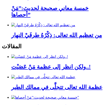
خمسة معاني صحيحة لحديث:”مَنْ
أحصاها”
من تعظيم الله تعالى: ذِكْرُهُ طرفَيْ النهار
المقالات
ولكن انظر إلى عظمة مَنْ عَصَيْت..!
عظمة الله تعالى تتجلَّى في ممالك الطير