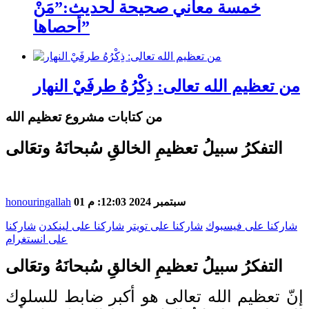
خمسة معاني صحيحة لحديث:”مَنْ
أحصاها”
من تعظيم الله تعالى: ذِكْرُهُ طرفَيْ النهار
من كتابات مشروع تعظيم الله
التفكرُ سبيلُ تعظيمِ الخالقِ سُبحانَهُ وتعَالى
01 سبتمبر 2024 12:03: م
honouringallah
شاركنا على فيسبوك
شاركنا على تويتر
شاركنا على لينكدن
شاركنا
على انستغرام
التفكرُ سبيلُ تعظيمِ الخالقِ سُبحانَهُ وتعَالى
إنّ تعظيم الله تعالى هو أكبر ضابط للسلوك