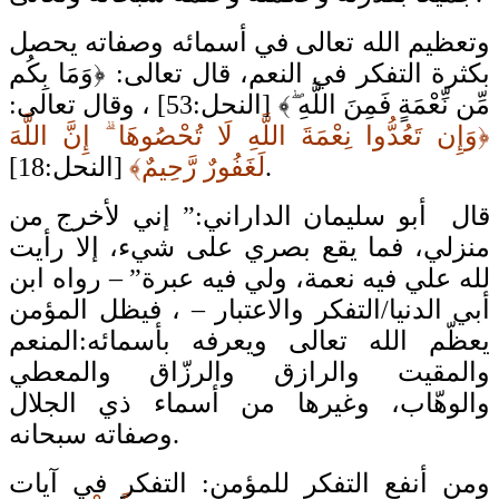
وتعظيم الله تعالى في أسمائه وصفاته يحصل
بكثرة التفكر في النعم، قال تعالى: ﴿وَمَا بِكُم
مِّن نِّعْمَةٍ فَمِنَ اللَّهِ ۖ﴾ [النحل:53] ، وقال تعالى:
﴿وَإِن تَعُدُّوا نِعْمَةَ اللَّهِ لَا تُحْصُوهَا ۗ إِنَّ اللَّهَ
[النحل:18].
لَغَفُورٌ رَّحِيمٌ﴾
قال أبو سليمان الداراني:” إني لأخرج من
منزلي، فما يقع بصري على شيء، إلا رأيت
لله علي فيه نعمة، ولي فيه عبرة” – رواه ابن
أبي الدنيا/التفكر والاعتبار – ، فيظل المؤمن
يعظّم الله تعالى ويعرفه بأسمائه:المنعم
والمقيت والرازق والرزّاق والمعطي
والوهّاب، وغيرها من أسماء ذي الجلال
وصفاته سبحانه.
ومن أنفع التفكر للمؤمن: التفكر في آيات