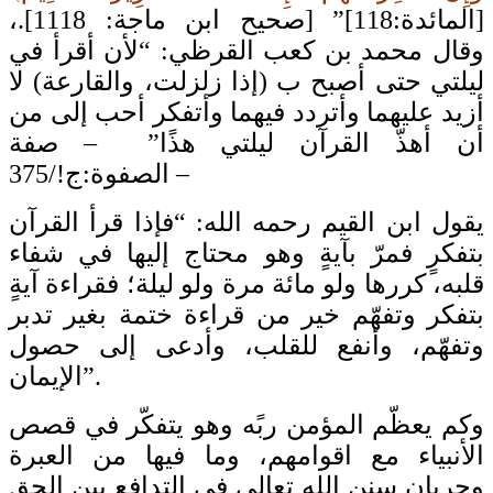
[المائدة:118]” [صحيح ابن ماجة: 1118].،
وقال محمد بن كعب القرظي: “لأن أقرأ في
ليلتي حتى أصبح ب (إذا زلزلت، والقارعة) لا
أزيد عليهما وأتردد فيهما وأتفكر أحب إلى من
أن أهذّ القرآن ليلتي هذًا” – صفة
الصفوة:ج!/375 –
يقول ابن القيم رحمه الله: “فإذا قرأ القرآن
بتفكرٍ فمرّ بآيةٍ وهو محتاج إليها في شفاء
قلبه، كررها ولو مائة مرة ولو ليلة؛ فقراءة آيةٍ
بتفكر وتفهّم خير من قراءة ختمة بغير تدبر
وتفهّم، وأنفع للقلب، وأدعى إلى حصول
الإيمان”.
وكم يعظّم المؤمن ربًه وهو يتفكّر في قصص
الأنبياء مع اقوامهم، وما فيها من العبرة
وجريان سنن الله تعالى في التدافع بين الحق