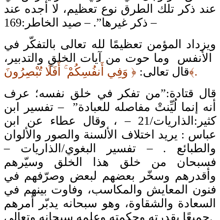
عند ذكر تلك الطرق نوع تعظيم، لا أجده عند
ذكر غيرها”. – صيد الخاطر:169 –
ويزداد المؤمن تعظيمًا لله تعالى بالتفكّر في
الأنفس وما حوت من آيات الخلقِ والتدبير،
﴿ وَفِي أَنفُسِكُمْ ۚ أَفَلَا تُبْصِرُونَ﴾.
قال تعالى:
قال قتادة:”من تفكر في خلق نفسه؛ عرف
أنه إنما لُيِّنتْ مفاصله للعبادة” – تفسير ابن
كثير:الذاريات/21 – ، وقال عطاء عن ابن
عباس : يريد اختلاف الألسنة والصور والألوان
والطبائع . – تفسير البغوي/الذاريات –
فسبحان من خلق هذا الخلق وسيّرهم
وأقدرهم وسخّر بعضهم لبعض وصرّفهم في
فنون المعايش والمكاسب، وفاوت بينهم في
السعادة والشقاوة، وهو سبحانه يدبّر أمرهم
جميعًا بقدرته وحكمته وعلمه سبحانه وتعالى.