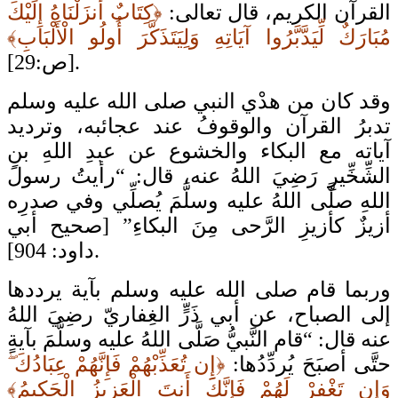
القرآن الكريم، قال تعالى:
﴿كِتَابٌ أَنزَلْنَاهُ إِلَيْكَ
مُبَارَكٌ لِّيَدَّبَّرُوا آيَاتِهِ وَلِيَتَذَكَّرَ أُولُو الْأَلْبَابِ﴾
[ص:29].
وقد كان من هدْي النبي صلى الله عليه وسلم
تدبرُ القرآن والوقوفُ عند عجائبه، وترديد
آياته مع البكاء والخشوع عن عبدِ اللهِ بنِ
الشِّخِّيرِ رَضِيَ اللهُ عنه، قال: “رأيتُ رسولَ
اللهِ صلَّى اللهُ عليه وسلَّمَ يُصلِّي وفي صدرِه
أزيزٌ كأزيزِ الرَّحى مِنَ البكاءِ” [صحيح أبي
داود: 904].
وربما قام صلى الله عليه وسلم بآية يرددها
إلى الصباح، عن أبي ذَرٍّ الغِفاريّ رضِيَ اللهُ
عنه قال: “قام النَّبيُّ صَلَّى اللهُ عليه وسلَّمَ بآيةٍ
حتَّى أصبَحَ يُردِّدُها:
﴿إِن تُعَذِّبْهُمْ فَإِنَّهُمْ عِبَادُكَ ۖ
وَإِن تَغْفِرْ لَهُمْ فَإِنَّكَ أَنتَ الْعَزِيزُ الْحَكِيمُ﴾