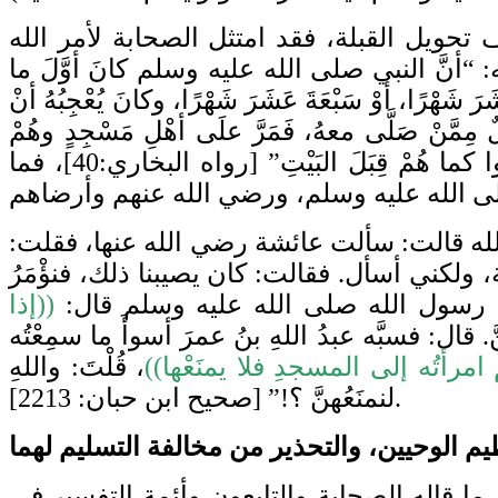
حويل القبلة، فقد امتثل الصحابة لأمر الله
نَّ النبي صلى الله عليه وسلم كانَ أوَّلَ ما
شَرَ شَهْرًا، أوْ سَبْعَةَ عَشَرَ شَهْرًا، وكانَ يُعْجِبُهُ أنْ
َجُلٌ مِمَّنْ صَلَّى معهُ، فَمَرَّ علَى أهْلِ مَسْجِدٍ وهُمْ
رَاكِعُونَ، فَقالَ: أشْهَدُ باللَّهِ لقَدْ صَلَّيْتُ مع رَسولِ اللَّهِ صَلَّى اللهُ عليه وسلَّمَ قِبَلَ مَكَّةَ، فَدَارُوا كما هُمْ قِبَلَ البَيْتِ” [رواه البخاري:40]، فما
له قالت: سألت عائشة رضي الله عنها، فقلت:
كني أسأل. فقالت: كان يصيبنا ذلك، فنؤْمَرُ
((إذا
َّ. قال: فسبَّه عبدُ اللهِ بنُ عمرَ أسوأَ ما سمِعْتُه
 امرأتُه إلى المسجدِ فلا يمنَعْها))
، قُلْتَ: واللهِ
لنمنَعُهنَّ ؟!” [صحيح ابن حبان: 2213].
ا قاله الصحابة والتابعون وأئمة التفسير في