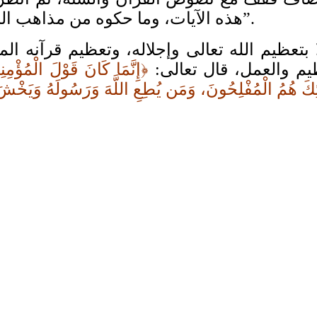
هذه الآيات، وما حكوه من مذاهب السلف، فإما أن تنطق بعلمٍ وإما أن تسكت بعلم”.
م والعمل، قال تعالى:
﴿إِنَّمَا كَانَ قَوْلَ الْمُؤْمِن
َٰئِكَ هُمُ الْمُفْلِحُونَ، وَمَن يُطِعِ اللَّهَ وَرَسُولَهُ وَيَخْشَ الل