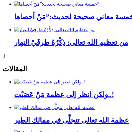
من تعظيم الله تعالى: ذِكْرُهُ طرفَيْ النهار
المقالات
ولكن انظر إلى عظمة مَنْ عَصَيْت..!
عظمة الله تعالى تتجلَّى في ممالك الطير