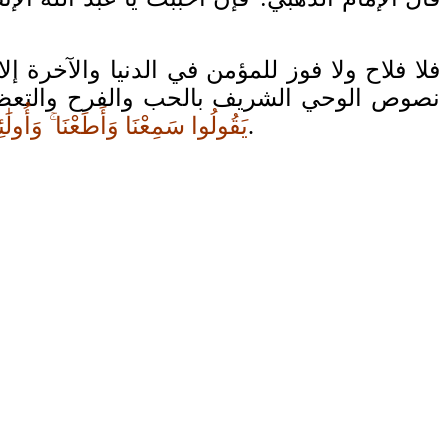
نصوص الوحي الشريف بالحب والفرح والتعظي
[النور:52،51].
يَقُولُوا سَمِعْنَا وَأَطَعْنَا ۚ وَأُول