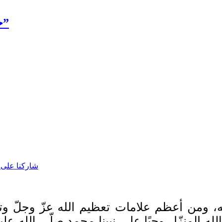
خمسة معاني صحيحة لحديث:”مَنْ أحصاها”
شاركنا على
يمه، ومن أعظم علامات تعظيم الله عزّ وجلّ و
الله المنزّل وحيًا على نبينا محمد صلّى الله ع