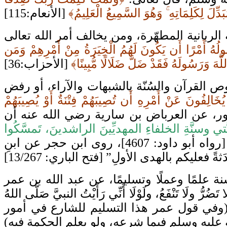
مُبَدِّلَ لِكَلِمَاتِهِ ۚ وَهُوَ السَّمِيعُ الْعَلِيمُ﴾
 الربانية المطهّرة، ومن يخالف أمر الله تعالى
ولُهُ أَمْرًا أَن يَكُونَ لَهُمُ الْخِيَرَةُ مِنْ أَمْرِهِمْ وَمَن
َّهَ وَرَسُولَهُ فَقَدْ ضَلَّ ضَلَالًا مُّبِينًا﴾
ص القرآن والسُنّة بالشبهات والآراء، أو رفض
 يُخَالِفُونَ عَنْ أَمْرِهِ أَن تُصِيبَهُمْ فِتْنَةٌ أَوْ يُصِيبَهُمْ
الأمور، عن العرباض بن سارية رضي الله عنه أن
 وسنَّةِ الخلفاءِ المهديِّينَ الراشدينَ، تَمسَّكُوا
[رواه أبو داود: 4607]، روى ابن حجر عن ابنِ
علمًا وعملًا وتسليمًا، عن عبد الله بن عمر
رُّ ولَا تَنْفَعُ، ولَوْلَا أَنِّي رَأَيْتُ النبيَّ صَلَّى اللهُ
هُ” [رواه البخاري: 1605]. يقول الحافظ ابن حجر: (وفي قول عمر هذا التسليم للشارع في أمور