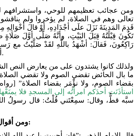
ومن عجائب تعظيمهم للوحي، واستشرافهم لما ي
تعالى وهم في الصلاة، لم يؤخروا ولم يناقشوا أ
قَدِمَ المَدِينَةَ نَزَلَ علَى أجْدَادِهِ، أوْ قالَ أخْوَالِهِ م
تَكُونَ قِبْلَتُهُ قِبَلَ البَيْتِ، وأنَّهُ صَلَّى أوَّلَ صَل
أحسن أدبهم وتسليمهم لكتاب الله وسنة نبيه صلى الله عليه وسلم، ورضي الله عنهم وأرضاهم.
ولذلك كانوا يشتدون على من يعارض النص الشر
ما بال الحائض تقضي الصوم ولا تقضي الصلاة ؟
بقضاء الصوم، ولا نؤْمَر بقضاء الصلاة” [رواه مسلم: 335]، ولما روى عبد الله بن عمر أن رسول الله صلى 
استأذَنَت أحدَكم امرأتُه إلى المسجدِ فلا يمنَعْها
سبَّه قطُّ، وقال: سمِعْتَني قُلْتُ: قال رسولُ الل
ومن أقوال العلماء المعتبرين في ضبط هذا الأدب من تعظيم الوحيين، والتحذير من مخالفة التسليم لهما:
قال الإمام الذهبي:”فإن أحببت يا عبد الله ا