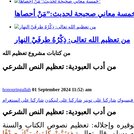
من تعظيم الله تعالى: ذِكْرُهُ طرفَيْ النهار
من كتابات مشروع تعظيم الله
من أدب العبودية: تعظيم النص الشرعي
honouringallah
01 September 2024 11:52: am
 فيسبوك
شاركنا على تويتر
شاركنا على لينكدن
شاركنا على انستغرام
من أدب العبودية: تعظيم النص الشرعي
توقيره وإجلاله: تعظيم نصوص الكتاب والسنة
ليه وسلم، قال تعالى:
﴿وَتَمَّتْ كَلِمَتُ رَبِّكَ صِدْقًا