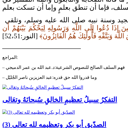
فلا فلاح ولا فوز للمؤمن في الدنيا والآخرة إلا بتعظيم الله تعالى وإجلاله، وتعظيم قرآنه المجيد وسنة نبيه صلى الله عليه وسلم، وتلقي
ِينَ إِذَا دُعُوا إِلَى اللَّهِ وَرَسُولِهِ لِيَحْكُمَ بَيْنَهُمْ أَن
َّهَ وَيَتَّقْهِ فَأُولَٰئِكَ هُمُ الْفَائِزُونَ﴾
ـــــــــــــــــــــــــــــــــــــــــــــــــــــــ
المراجع:
– فهم السلف الصالح للنصوص الشرعية:د.عبد الله بن عمر الدميجي
– وما قدروا الله حق قدره:عبد العزيزبن ناصر الجُليّل
التفكرُ سبيلُ تعظيمِ الخالقِ سُبحانَهُ وتعَالى
الصدّيق أبو بكر وتعظيمه لله تعالى (3)