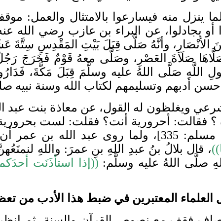
نزل منه فيسارعوا بالامتثال والعمل: موقف ت
و يجادلوا، عن البراء بن عازب رضي الله عنه: “أ
ِنَ الأنْصَارِ، وأنَّهُ صَلَّى قِبَلَ بَيْتِ المَقْدِسِ سِتَّةَ عَ
َاةٍ صَلَّاهَا صَلَاةَ العَصْرِ، وصَلَّى معهُ قَوْمٌ فَخَرَجَ ر
عي ويغلظون له القول، عن معاذة بنت عبد ال
 فقالت: أحرورية أنت؟ فقلت: لست بحرورية، ول
الله عليه وسلم قال:
))
، قال بلالُ بنُ عبدِ اللهِ بنِ عمرَ: واللهِ لنمنَعُهن
هِ صلَّى اللهُ عليه وسلَّم:
((إذا استأذَنَت أحدَكم
لإنصاف فقف مع نصوص القرآن والسنة، ثم انظر م