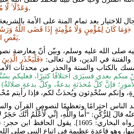
[الأنعام:115].
وَعَدْلًا ۚ لَّا 
جال للاختيار بعد تمام المنة على الأمة بالشريعة
﴿وَمَا كَانَ لِمُؤْمِنٍ وَلَا مُؤْمِنَةٍ إِذَا قَضَى اللَّهُ وَرَسُ
[الأحزاب:36].
يَعْصِ الل
يه صلى الله عليه وسلم، وبيّن أنّ معارضة نصو
 والفتنة في الدين، قال تعالى:
﴿فَلْيَحْذَرِ الَّذِينَ
ة في التمسك بالكتاب والسنة والحذر من محدثات 
شْ منكم بعدي فسيَرَى اختلافًا كثيرًا، فعليكم بسُنَّتي
الأمورِ؛ فإنَّ كلَّ مُحدَثةٍ بدعةٌ، وكلَّ بدعةٍ ضلالةٌ)
لناس احترامًا وتعظيمًا لنصوص القرآن والسنة 
لِلرُّكْنِ: “أَما واللَّهِ، إنِّي لَأَعْلَمُ أنَّكَ حَجَرٌ لا تَضُ
عليه وسلَّمَ اسْتَلَمَكَ ما اسْتَلَمْتُكَ، فاسْتَلمَ