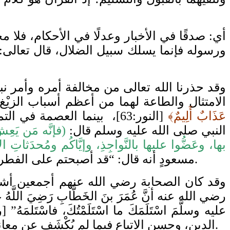
أي: صدقًا في الأخبار وعدلًا في الأحكام، فلا م
ورسوله فإنما يسلك سبيل الضلال، قال تعالى:
وقد حذرنا الله تعالى من مخالفة أمره وأمر نب
الامتثال والطاعة لهما من أعظم أسباب الزيْغ
عَذَابٌ أَلِيمٌ﴾
[النور:63]، بينما العصم
النبي صلى الله عليه وسلم قال:
(فإنَّه مَن يَعِ
بها، وعَضُّوا عليها بالنَّواجِذِ، وإيَّاكُم ومُحدَثاتِ 
مسعودٍ أنه قال: “قد أصبحتم على الفطرةِ، وإنكم ستُحْدِثون ويُحدَثُ لكم، فإذا رأيتم مُحْدَثةً فعليكم بالهدى الأولِ” [فتح الباري: 13/267].
وقد كان الصحابة رضي الله عنهم أجمعين أشد ا
رضي الله عنه أنَّ عُمَرَ بنَ الخَطَّابِ رَضِيَ اللَّهُ عنْه قالَ 
الدين، وحسن الاتباع فيما لم يُكْشَف عن معانيها، وهو قاعدة عظيمة في اتباع النبي صلى الله عليه وسلم فيما شرعه، ولو يعلم الحكمة فيه).