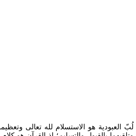
لُبّ العبودية هو الاستسلام لله تعالى وتعظ
وتلقيهما بالقبول والتسليم؛ إذ القرآن هو كلام 