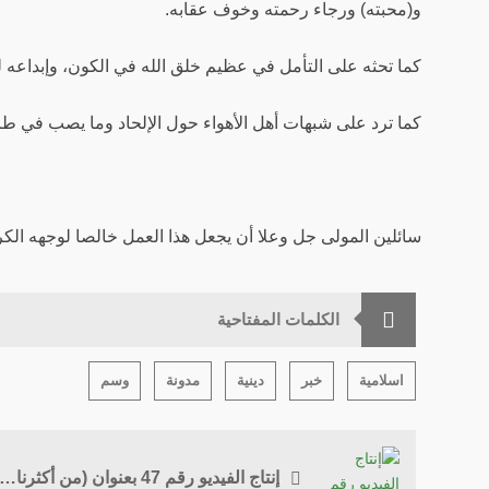
و(محبته) ورجاء رحمته وخوف عقابه.
كما تحثه على التأمل في عظيم خلق الله في الكون، وإبداعه ل
كما ترد على شبهات أهل الأهواء حول الإلحاد وما يصب في طري
سائلين المولى جل وعلا أن يجعل هذا العمل خالصا لوجهه الكر
الكلمات المفتاحية
اسلامية
خبر
دينية
مدونة
وسم
إنتاج الفيديو رقم 47 بعنوان (من أكثرنا تعظيما لله)