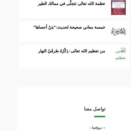
عظمة الله تعالى تتجلَّى في ممالك الطير
خمسة معاني صحيحة لحديث:”مَنْ أحصاها”
من تعظيم الله تعالى: ذِكْرُهُ طرفَيْ النهار
تواصل معنا
موقعنا :