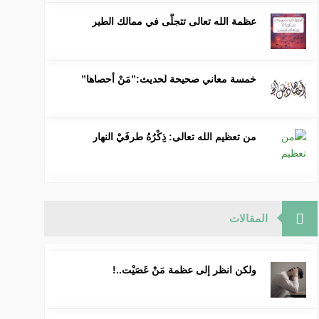
عظمة الله تعالى تتجلَّى في ممالك الطير
خمسة معاني صحيحة لحديث:”مَنْ أحصاها”
من تعظيم الله تعالى: ذِكْرُهُ طرفَيْ النهار
المقالات
ولكن انظر إلى عظمة مَنْ عَصَيْت..!