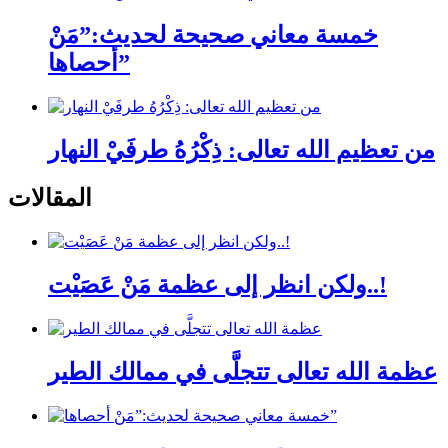
خمسة معاني صحيحة لحديث:”مَنْ
أحصاها”
من تعظيم الله تعالى: ذِكْرُهُ طرفَيْ النهار
المقالات
ولكن انظر إلى عظمة مَنْ عَصَيْت..!
عظمة الله تعالى تتجلَّى في ممالك الطير