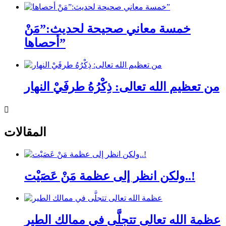
خمسة معاني صحيحة لحديث:”مَنْ
أحصاها”
من تعظيم الله تعالى: ذِكْرُهُ طرفَيْ النهار
المقالات
ولكن انظر إلى عظمة مَنْ عَصَيْت..!
عظمة الله تعالى تتجلَّى في ممالك الطير