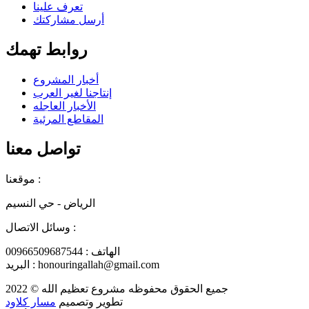
تعرف علينا
أرسل مشاركتك
روابط تهمك
أخبار المشروع
إنتاجنا لغير العرب
الأخبار العاجله
المقاطع المرئية
تواصل معنا
موقعنا :
الرياض - حي النسيم
وسائل الاتصال :
الهاتف : 00966509687544
البريد : honouringallah@gmail.com
جميع الحقوق محفوظه
مشروع تعظيم الله
© 2022
تطوير وتصميم
مسار كلاود