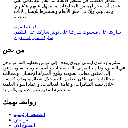
مظاهر العظمة في تسخير الأنعام من نعم الله تعالى على
عباده أن سخر لهم من المخلوقات ما يسهّل عليهم عيْشهم،
وعبادتهم، وإنّ في خلق الأنعام وتسخيرها للإنسان لآيات
عجيبة، …
قراءة المزيد
شاركنا على فيسبوك
شاركنا على تويتر
شاركنا على لينكدن
شاركنا على انستغرام
من نحن
مشروع دعوي إيماني تربوي يهدف إلى غرس تعظيم الله عز وجل
في النفس، وذلك بالتعريف بالله سبحانه وبأسمائه وصفاته، وبالدعوة
إلى تحقيق معاني العبودية وبلوغ المنزلة الإحسان، وبمعالجة
المخالفات التي تنافي تعظيم الله وإجلال شعائره، وذلك كله من
خلال تنفيذ المبادرات، وإقامة الفعاليات، وإعداد المواد العلمية
والدعوية المقروءة والصوتية والمرئية
روابط تهمك
الصفحة الرئيسية
من نحن
التطوع الأن