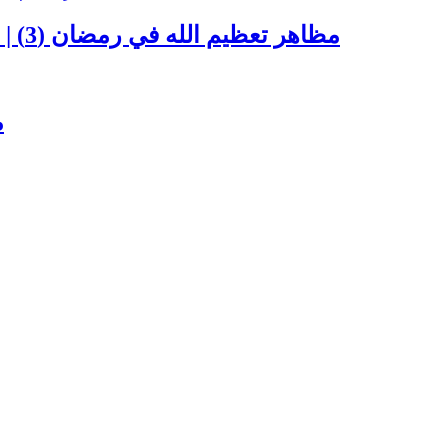
مظاهر تعظيم الله في رمضان (3) | تعظيم شهر رمضان من تعظيم شعائر الله
م