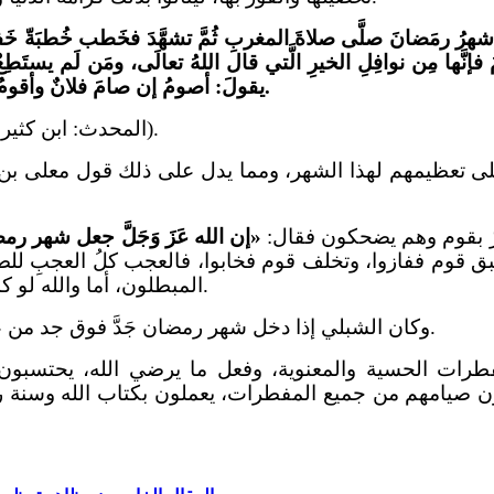
شهرُ رمَضانَ صلَّى صلاةَ المغربِ ثُمَّ تشهَّدَ فخَطب خُطبَةّ خَفيفة
َّها مِن نوافِلِ الخيرِ الَّتي قال اللهُ تعالَى، ومَن لَم يستَطِ
يقولَ: أصومُ إن صامَ فلانٌ وأقومُ إن قامَ فلانٌ، مَن صامَ منكُم أو قامَ فليجعَلْ ذلك للهِ تعالَى.
(المحدث: ابن كثير المصدر: مسند الفاروق/ حكم المحدث: إسناده جيد حسن).
تعظيمهم لهذا الشهر، ومما يدل على ذلك قول معلى بن الف
رَّ بقوم وهم يضحكون فقال:
«إن الله عَزَ وَجَلَّ جعل شهر ر
ق قوم ففازوا، وتخلف قوم فخابوا، فالعجب كلُ العجبِ لل
المبطلون، أما والله لو كشف الغطاء؛ لاشتغل المحسن بإحسانه والمسيء بإساءته).
).
وكان الشبلي إذا دخل شهر رمضان جَدَّ فوق جد من ع
ات الحسية والمعنوية، وفعل ما يرضي الله، يحتسبون
ن صيامهم من جميع المفطرات، يعملون بكتاب الله وسنة ر