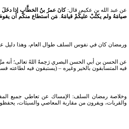
عن عبد الله بن عكيم، قال:
كانَ عمرُ بنُ الخطَّابِ إذا دخَلَ 
صيامَهُ ولم يكتُبْ عليكُمْ قيامَهُ
.
مَن استطاع منكُم أن يقومَ فإن
ورمضان كان في نفوس السلف طوال العام، وهذا دليل على 
عن الحسن بن أبي الحسن البصري رَحِمهٌ اللهُ تعالى؛ أنه م
فيه المتسابقون بالخير وغيره – (يستبقون فيه لطاعته فسب
وخلاصة رمضان السلف: الإمساك عن تعاطي جميع المفطر
والقربات، ويفرون من مقاربة المعاصي والسيئات، يحفظو