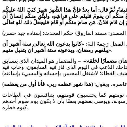
ً، ثُمَّ قال: أما بعدُ فإنَّ هذا الشَّهرَ شهرٌ كتَبَ اللهُ عليكُم
عْ منكُم أن يقومَ فلينَم على فراشِهِ، وليتَّقِ منكُم إنسانٌ أن
ضل رَحِمهٌ اللهُ:
«كانوا يدعون الله تعالى ستة أشهر أن
.
يبلغهم رمضان، ويدعونه ستة أشهر أن يتقبل منهم»
مضان مضمارًا لخلقه»
، – والمضمار هو الميدان الذي يتسابق
ضاحك اللاعب في اليوم الذي فاز فيه السابقون، وخاب فيه
اصره، ويقول: (
هذا شهر عظمه ربي، فأنا أول من يعظمه
 نومتهم كما يحتسبون قومتهم، يتنافسون في الطاعات
سوله، ويوصي بعضهم بعضًا بأن لا يكون يوم صوم أحدهم
كيوم فطره.