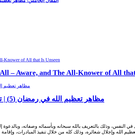
المقال الخامس: مظاهر تعظيم الله في رمضان (5) | تعظيم ا
ll – Aware, and The All-Knower of All tha
مظاهر تعظيم الله في رمضان (5) | تعظيم القرآن الكريم في رمضان وحال السلف
لنفس، وذلك بالتعريف بالله سبحانه وبأسمائه وصفاته، وبالدعوة إلى 
عظيم الله وإجلال شعائره، وذلك كله من خلال تنفيذ المبادرات، وإقامة ال