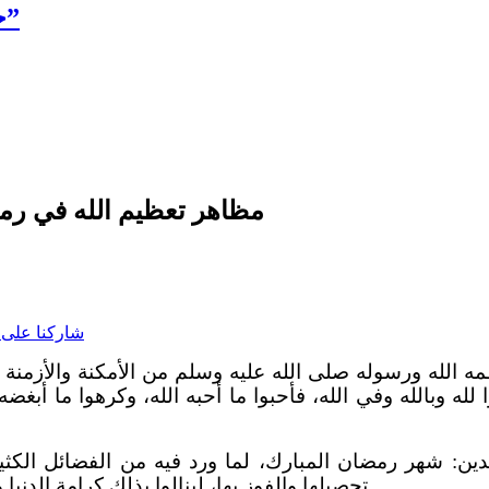
خمسة معاني صحيحة لحديث:”مَنْ أحصاها”
مظاهر تعظيم الله في رمضان (4) | تعظيم السلف الصال
شاركنا على
الله ورسوله صلى الله عليه وسلم من الأمكنة والأزمنة وال
وا لله وبالله وفي الله، فأحبوا ما أحبه الله، وكرهوا ما أبغ
ن: شهر رمضان المبارك، لما ورد فيه من الفضائل الكثيرة
تحصيلها والفوز بها، لينالوا بذلك كرامة الدنيا والآخرة، وليكون هذا الشهر الفضيل شاهدًا لهم يوم القيامة.