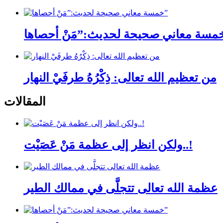
من تعظيم الله تعالى: ذِكْرُهُ طرفَيْ النهار
المقالات
ولكن انظر إلى عظمة مَنْ عَصَيْت..!
عظمة الله تعالى تتجلَّى في ممالك الطير