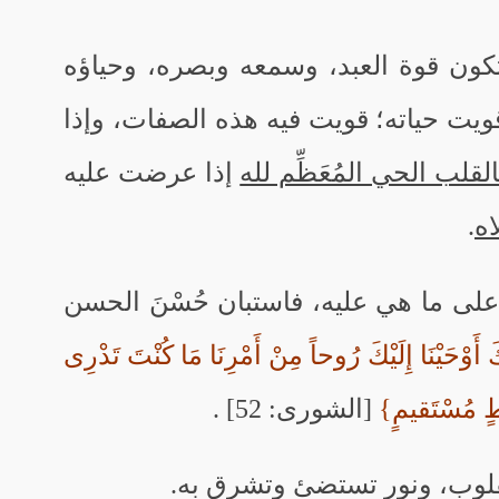
 تكون قوة العبد، وسمعه وبصره، وحياؤه
ويت حياته؛ قويت فيه هذه الصفات، وإذا
لقلب الحي المُعَظِّم لله
إذا عرضت عليه
ه
.
لى ما هي عليه، فاستبان حُسْنَ الحسن
أَوْحَيْنَا إِلَيْكَ رُوحاً مِنْ أَمْرِنَا مَا كُنْتَ تَدْرِى
اطٍ مُسْتَقيمٍ}
[الشورى: 52] .
لقلوب، ونور تستضئ وتشرق به.