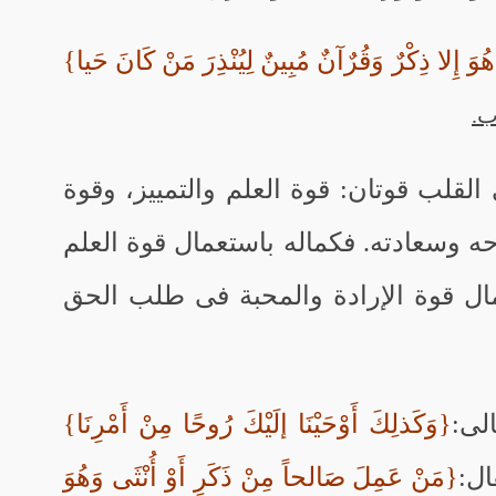
ُوَ إِلا ذِكْرٌ وَقُرٌآنٌ مُبِينٌ لِيُنْذِرَ مَنْ كَانَ حَيا}
ب.
القلب قوتان: قوة العلم والتمييز، وقوة
حه وسعادته. فكماله باستعمال قوة العلم
مال قوة الإرادة والمحبة فى طلب الحق
لى:
{وَكَذلِكَ أَوْحَيْنَا إلَيْكَ رُوحًا مِنْ أَمْرِنَا}
{مَنْ عَمِلَ صَالحاً مِنْ ذَكَرٍ أَوْ أُنْثَى وَهُوَ