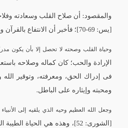
والمقصود: أن صلاح القلب وسعادته وفلا
[يس: 69-70]؛ فأخبر أن الانتفاع بالقرآن والإنذار به؛ إنما
وحياة القلب وصحته لا تحصل إلا بأن يكون مدركا
الإرادة والحب؛ كان كماله وصلاحه باستعم
فى إدراك الحق، ومعرفته، وتوقير الله 
ومحبته وإيثاره على الباطل.
وجعل الله العظيم وحيه الذي يلقيه إلى الأنبياء 
[الشورى: 52]، وهذه هي الحياة الطيبة التي خص بها سبحانه من قَبِلَ وحيه، وعمل به فقال: