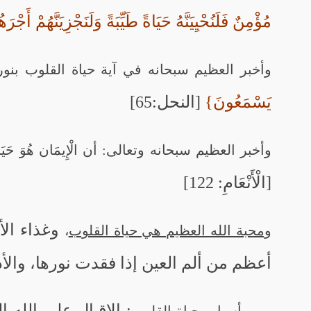
مُؤْمِنٌ فَلَنُحْيِيَنَّهُ حَيَاةً طَيِّبَةً وَلَنَجْزِيَنَّهُمْ أَ
وأخبر العظيم سبحانه في آية حياة القلوب بنور
يَسْمَعُونَ}
[النحل:65]
وأخبر العظيم سبحانه وتعالى: أن الْإِيمَان هُوَ حَيَاة 
[الْأَنْعَامِ: 122]
وغذاء الأر
ومحبة الله العظيم هي حياة القلوب
،
أعظم من ألم العين إذا فقدت نورها، والأ
: الإقبال على الله 