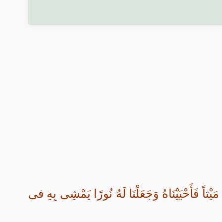
َيْتاً فَأَحْيَيْنَاهُ وَجَعَلْنَا لَهُ نُورًا يَمْشِى بِهِ فى