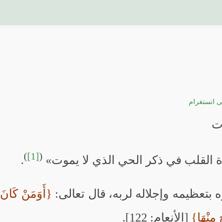
ى انستغرام
ت
)
[1]
(
اة القلب في ذكر الحي الذي لا يموت»
.
 بتعظيمه وإجلاله لربه، قال تعالى:
{أَوَمَنْ كَانَ م
مِنْهَا}
[الأنعام: 122].