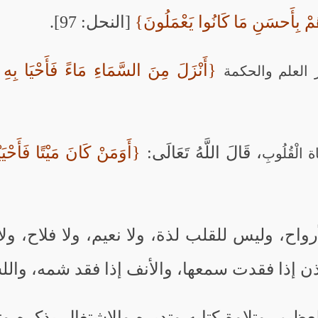
جْرَهُمْ بِأَحسَنِ مَا كَانُوا يَعْمَلُونَ}
[النحل: 97].
{أَنْزَلَ مِنَ السَّمَاءِ مَاءً فَأَحْيَا بِهِ 
 العلم والحكمة
، قَالَ اللَّهُ تَعَالَى:
{أَوَمَنْ كَانَ مَيْتًا فَأَحْي
الْقُلُوبِ
واح، وليس للقلب لذة، ولا نعيم، ولا فلاح، ولا 
ذن إذا فقدت سمعها، والأنف إذا فقد شمه، والل
العظيم، وتلاوة كتابه وتدبره والاشتغال بذكره 