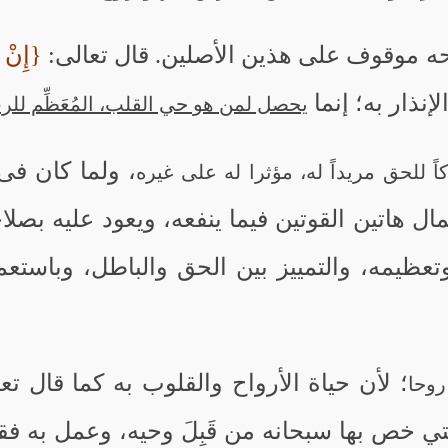
حه موقوف على هذين الأصلين. قال تعالى:
{إِنْ ه
يحصل لمن هو حي القلب، المُعَظِّم للر
، ولما كان فى 
ً للحق مريداً له، مؤثرا له على غيره
ال هاتين القوتين فيما ينفعه، ويعود عليه بصلا
وتعظيمه، والتمييز بين الحق والباطل، وباستع
؛ لأن حياة الأرواح والقلوب به كما قال تعا
روحا