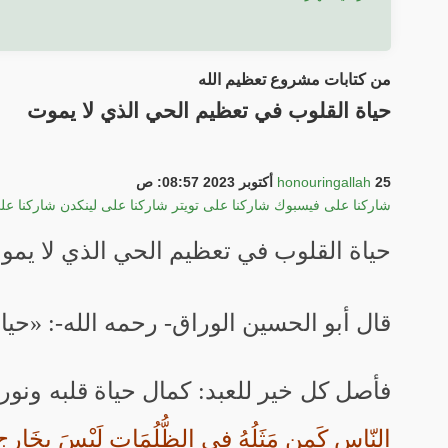
من كتابات مشروع تعظيم الله
حياة القلوب في تعظيم الحي الذي لا يموت
25 أكتوبر 2023 08:57: ص
honouringallah
شاركنا على فيسبوك
شاركنا على تويتر
شاركنا على لينكدن
شاركنا عل
حياة القلوب في تعظيم الحي الذي لا يمو
قال أبو الحسين الوراق- رحمه الله-: «حي
فأصل كل خير للعبد: كمال حياة قلبه ونوره
النّاسِ كَمن مَثَلُهُ فِى الظُّلُمَاتِ لَيْسَ بخَارِجٍ 