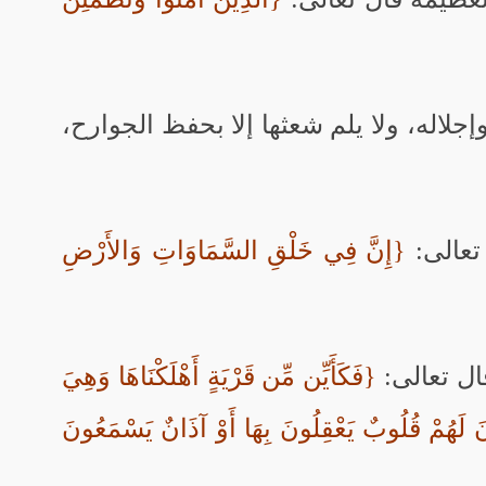
وإجلاله، ولا يلم شعثها إلا بحفظ الجوارح،
تعالى:
{إِنَّ فِي خَلْقِ السَّمَاوَاتِ وَالأَرْضِ
ل تعالى:
{فَكَأَيِّن مِّن قَرْيَةٍ أَهْلَكْنَاهَا وَهِيَ
َ لَهُمْ قُلُوبٌ يَعْقِلُونَ بِهَا أَوْ آذَانٌ يَسْمَعُونَ