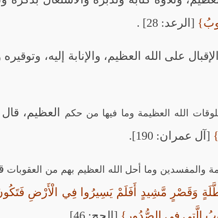
لُوبُ}
[الرعد: 28] .
قبال على الله العظيم، والإنابة إليه، وتوقيره 
العظيم، قال 
وقات الله العظيمة وما فيها من حكم
}
[آل عمران: 190].
قا
 والمفسدين وما أحل الله العظيم بهم من العقوبات
َّلَةٍ وَقَصْرٍ مَّشِيدٍ أَفَلَمْ يَسِيرُوا فِي الْأَرْضِ فَتَكُون
قُلُوبُ الَّتِي فِي الصُّدُورِ}
[الحج: 46].