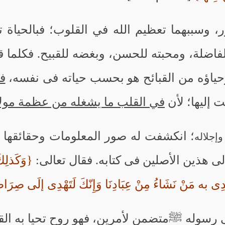
ور، وسببهما تعظيم الله في القلوب؛ فبالحياة
فاضلة، ومحبته للحسن، وبغضه للقبيح. فكلما ق
ياؤه من القبائح هو بحسب حياته فى نفسه،
فا
ت إليها؛ لأن
في القلب ما يشغله من عظمة مولا
؛ انكشفت له صور المعلومات وحقائقها ع
إجلاله
الى هذين الأصلين فى كتابه. فقال تعالى:
{وَكَذلِكَ 
َهْدِى به مَنْ نَشَاءُ مِنْ عِبَادِنَا وَإِنّكَ لَتَهْدِى إلَى صِرَ
لى رسوله ﷺمتضمن لأمرين، فهو روح تحيا به ا