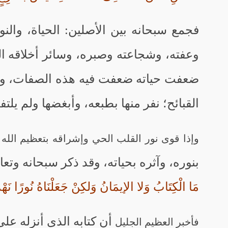
فجمع سبحانه بين الأصلين: الحياة، والن
وعفته، وشجاعته وصبره، وسائر أخلاقه ال
ضعفت حياته ضعفت فيه هذه الصفات، وح
القبائح؛ نفر منها بطبعه، وأبغضها ولم يلتف
وإذا قوى نور القلب الحي وإشراقه بتعظيم الله و
بنوره، وآثره بحياته، وقد ذكر سبحانه وتع
مَا الْكِتَابُ وَلا الإيمَانُ وَلكِنْ جَعَلْنَاهُ نُورًا ن
أن كتابه الذى أنزله ع
فأخبر العظيم الجليل