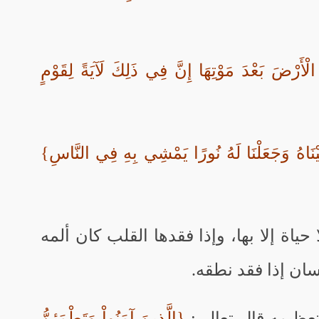
الْأَرْضَ بَعْدَ مَوْتِهَا إِنَّ فِي ذَلِكَ لَآيَةً لِقَوْمٍ
َيْنَاهُ وَجَعَلْنَا لَهُ نُورًا يَمْشِي بِهِ فِي النَّاسِ}
حياة إلا بها، وإذا فقدها القلب كان ألمه
سان إذا فقد نطقه.
وتعظيمه قال تعالى:
{الَّذِينَ آمَنُواْ وَتَطْمَئِنُّ