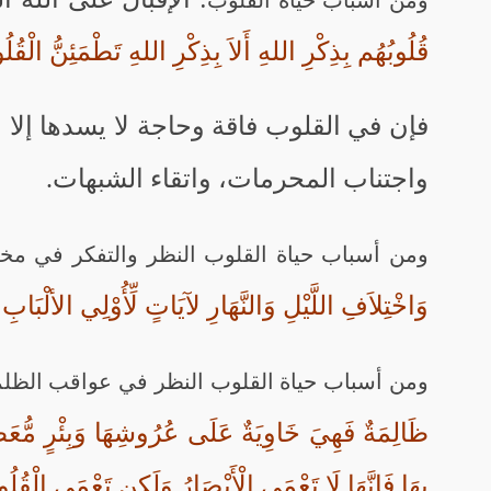
ومن أسباب حياة القلوب
قُلُوبُهُم بِذِكْرِ اللهِ أَلاَ بِذِكْرِ اللهِ تَطْمَئِنُّ الْقُ
فإن في القلوب فاقة وحاجة لا يسدها إلا الإ
واجتناب المحرمات، واتقاء الشبهات.
ومن أسباب حياة القلوب النظر والتفكر في مخل
وَاخْتِلاَفِ اللَّيْلِ وَالنَّهَارِ لآيَاتٍ لِّأُوْلِي الألْبَابِ
ومن أسباب حياة القلوب النظر في عواقب الظلمة
ظَالِمَةٌ فَهِيَ خَاوِيَةٌ عَلَى عُرُوشِهَا وَبِئْرٍ مُّعَط
بِهَا فَإِنَّهَا لَا تَعْمَى الْأَبْصَارُ وَلَكِن تَعْمَى الْ