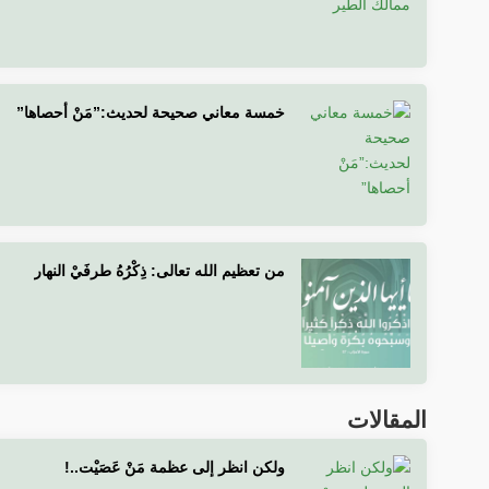
خمسة معاني صحيحة لحديث:”مَنْ أحصاها”
من تعظيم الله تعالى: ذِكْرُهُ طرفَيْ النهار
المقالات
ولكن انظر إلى عظمة مَنْ عَصَيْت..!