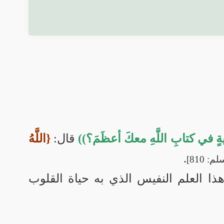
ةٍ في كتابِ اللَّهِ معكَ أعظَمَ؟))
قال:
{اللَّهُ
.
 810]
هذا العلم النفيس الذي به حياة القلوب