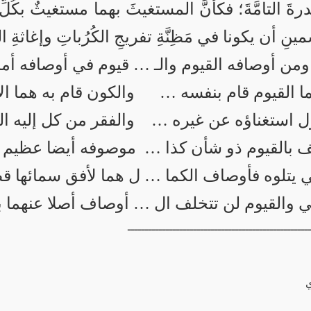
ُدرةَ التامَّةَ؛ فكأنَّ المستغيثَ بهما مستغيثٌ بكُلِّ
ن يكونا في مَظِنَّةِ تفريجِ الكُرُباتِ وإغاثةِ اللَّهَ
ومن أوصافه القيوم والـ … قيوم في أوصافه أم
ا القيوم قام بنفسه … والكون قام به هما ال
ول استغناؤه عن غيره … والفقر من كل إليه الث
 بالقيوم ذو شأن كذا … موصوفه أيضا عظيم 
 يتلوه فأوصاف الكما … ل هما لأفق سمائها ق
 والقيوم لن تتخلف ال … أوصاف أصلا عنهما ب
ــــــــــــــــــــــــــــــــــــــــــــــــــــ
ي