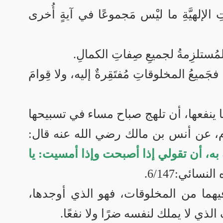
ِ الإلهيَّةِ ما ليْس مَجموعًا في آيةٍ أُخرى
المُستلزِمةُ لجميعِ صِفاتِ الكمالِ.
 فجَميعُ المخلوقاتِ مُفتَقِرةٌ إليه، ولا قِوامَ
 ينفعها، أن تلهج صباح مساء في تسبيحها
وم، عن أنس بن مالك رضي الله عنه قال:
ه، أن تقولي إذا أصبحت وإذا أمسيت: يا
لنسائي:6/147.
هما من المخلوقات، فهو الذي أوجدها،
لذي لا يملك لنفسه ضرًا ولا نفعًا.