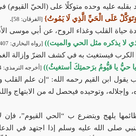
تمد بقلبه عليه وحده متوكلًا على (الحيّ القيوم) 
تَوَكَّلْ عَلَى الْحَيِّ الَّذِي لَا يَمُوتُ}
.
[الفرقان: 58]
مادة حياة القلب وغذاء الروح، عن أبي موسى ال
ذي لا يذكره مثل الحي والميت))
[رواه البخاري: 6407]
 الكرب فيستغيث به في كشف الضرّ وإزالة الغم، ع
ا حيُّ يا قيُّومُ برَحمتِكَ أستغيثُ))
[أخرجه الترمذي: 3524]
ب يقول ابن القيم رحمه الله: “إن علم القلب و
وإجلاله، وتوحيده فيحصل له من الابتهاج واللذ
مها يلهج ويتضرع ب “الحي القيوم”، فإن لاسم 
بي صلى الله عليه وسلم إذا اجتهد في الدعا