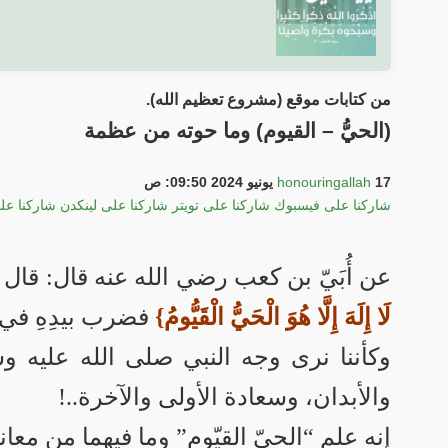
من كتابات موقع (مشروع تعظيم الله).
(الحيُّ – القيوم) وما حوته من عظمة
17 يونيو 2024 09:50: ص
honouringallah
شاركنا على فيسبوك
شاركنا على تويتر
شاركنا على لينكدن
شاركنا عل
عن أُبَيّ بن كعب رضي الله عنه قال: قال
لَا إِلَهَ إِلَّا هُوَ الْحَيُّ الْقَيُّومُ}
فضرب بيدِهِ في 
وكأننا نرى وجه النبي صلى الله عليه وس
والأبدان، وسعادة الأولى والآخرة..!
إنه علم “الحيّ القيّوم” وما فيهما من معا