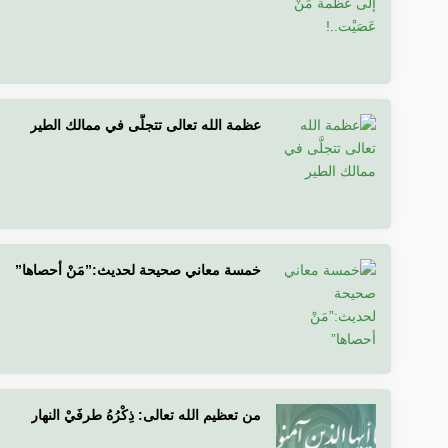
عظمة الله تعالى تتجلَّى في ممالك الطير
خمسة معاني صحيحة لحديث:”مَنْ أحصاها”
من تعظيم الله تعالى: ذِكْرُهُ طرفَيْ النهار