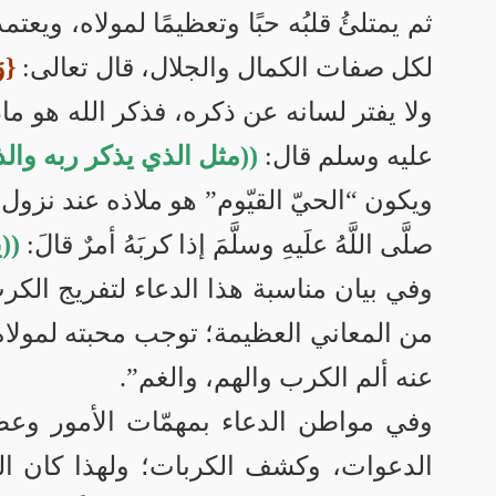
ثم يمتلئُ قلبُه حبًا وتعظيمًا لمولاه، ويع
لكل صفات الكمال والجلال، قال تعالى:
{وَ
ولا يفتر لسانه عن ذكره، فذكر الله هو 
عليه وسلم قال:
((مثل الذي يذكر ربه وال
ويكون “الحيّ القيّوم” هو ملاذه عند نزول
صلَّى اللَّهُ علَيهِ وسلَّمَ إذا كربَهُ أمرٌ قالَ:
((ي
وفي بيان مناسبة هذا الدعاء لتفريج الكر
من المعاني العظيمة؛ توجب محبته لمولاه، 
عنه ألم الكرب والهم، والغم”.
وفي مواطن الدعاء بمهمّات الأمور وعظائ
الدعوات، وكشف الكربات؛ ولهذا كان الن