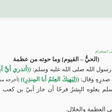
ى انستغرام
(الحيُّ – القيوم) وما حوته من عظمة
 رسول الله صلى الله عليه وسلم:
((أتدري أيَّ آي
صدرِهِ وقال:
((لِيَهنِكَ العِلمُ أبا المِنذِرِ))
[أخرجه مسلم:
لم يعلوه البِشرُ فرحًا أن حاز أبيّ بن كعب 
ني العظمة والجلال.