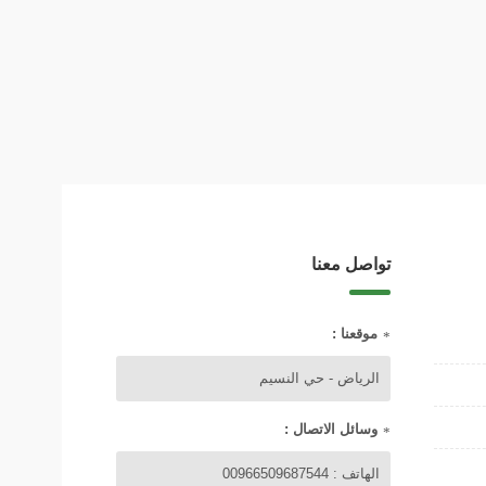
تواصل معنا
موقعنا :
الرياض - حي النسيم
وسائل الاتصال :
الهاتف : 00966509687544