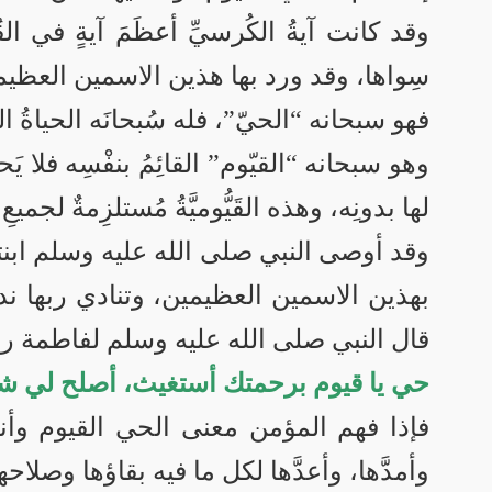
وقد كانت آيةُ الكُرسيِّ أعظَمَ آيةٍ في القُر
سِواها، وقد ورد بها هذين الاسمين العظيميْ
فهو سبحانه “الحيّ”، فله سُبحانَه الحياةُ الكامل
وهو سبحانه “القيّوم” القائِمُ بنفْسِه فلا يَحتاج
لها بدونِه، وهذه القَيُّوميَّةُ مُستلزِمةٌ لجميعِ 
وقد أوصى النبي صلى الله عليه وسلم ابنت
بهذين الاسمين العظيمين، وتنادي ربها ن
قال النبي صلى الله عليه وسلم لفاطمة ر
حي يا قيوم برحمتك أستغيث، أصلح لي شأ
فإذا فهم المؤمن معنى الحي القيوم وأ
وأمدَّها، وأعدَّها لكل ما فيه بقاؤها وصلا