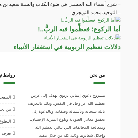
– شرح أسماء الله الحسنى في ضوء الكتاب والسنة:سعيد بن 
– التوحيد:محمد التويجري
أما الركوع؛ فعظِّموا فيه الربُّ..!
دلالات تعظيم الربوبية في استغفار الأنبياء
من نحن
روابط ت
مشروع دعوي إيماني تربوي يهدف إلى غرس
الصفحة
تعظيم الله عز وجل في النفس، وذلك بالتعريف
من نح
بالله سبحانه وبأسمائه وصفاته، وبالدعوة إلى
تحقيق معاني العبودية وبلوغ المنزلة الإحسان،
التطوع 
وبمعالجة المخالفات التي تنافي تعظيم الله
تعرف عل
وإجلال شعائره، وذلك كله من خلال تنفيذ