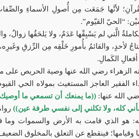
آنِ؛ لأنَّها جَمَعَت مِن أُصولِ الأسماءِ والصِّفات
ن: “الحيّ القيّوم”.
ةُ الَّتي لم يَسْبِقْها عَدَمٌ، ولا يَلحَقُها زوالٌ، و
ُ لأحدٍ، والقائمُ بأُمورِ خَلْقِه مِن الرِّزقِ وغَيرِه،
أفعالِ الكَمالِ.
ه الزهراء رضي الله عنها وصية الحريص على ما
داء الفقير العاجز المستغيث بمولاه الحي القي
ضي الله عنها:
((ما يمنعك أن تسمعي ما أوصيك ب
ني كله، ولا تكلني إلى نفسي طرفة عين))
رواه ا
نه: هو الذي قامت به الأرض والسموات وما في
حها وقيامها؛ فينقطع عن التعلق بالمخلوق الضعيف ا