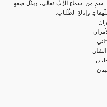
 اسمٍ مِن أسماءِ الرَّبِّ تعالى، وبكُلِّ صِفةٍ
فاتِ وإنالةِ الطَّلَباتِ.
ران
أمران
اني
الشان
طبان
بيان