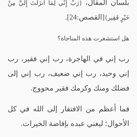
بلسان المقال،
{رَبِّ إِنِّي لِمَا أَنزَلْتَ إِلَيَّ مِنْ
[القصص:24].
خَيْرٍ فَقِير}
هل استشعرت هذه المناجاة؟
رب إني في الهاجرة، رب إني فقير، رب
إني وحيد، رب إني ضعيف، رب إني إلى
فضلك ومنك وكرمك فقير محووج.
فما أعظم من الافتقار إلى الله في كل
الأحوال؛ ليغني عبده بإفاضة الخيرات.