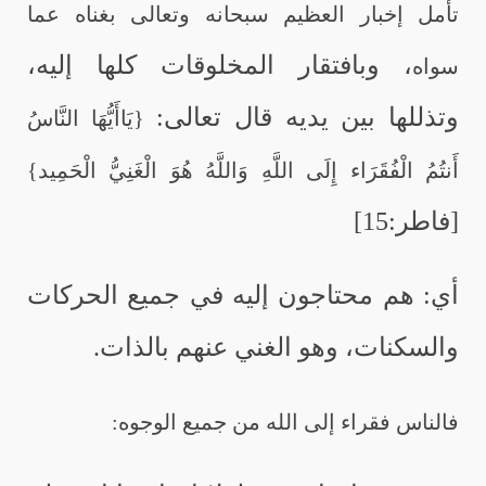
تأمل إخبار العظيم سبحانه وتعالى بغناه عما
، وبافتقار المخلوقات كلها إليه،
سواه
وتذللها بين يديه قال تعالى:
{يَاأَيُّهَا النَّاسُ
أَنتُمُ الْفُقَرَاء إِلَى اللَّهِ وَاللَّهُ هُوَ الْغَنِيُّ الْحَمِيد}
[فاطر:15]
أي: هم محتاجون إليه في جميع الحركات
والسكنات، وهو الغني عنهم بالذات.
فالناس فقراء إلى الله من جميع الوجوه: