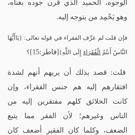
الوجوه، الحميد الذي قرن جوده بغناه،
وهو يَحْمِد من يتوجه إليه.
فإن قلت لم عرَّف الفقراء في قوله تعالى: {يَاأَيُّهَا
[فاطر:15]
النَّاسُ أَنتُمُ
الْفُقَرَاء
إِلَى اللَّهِ}
؟
قلت: قصد بذلك أن يريهم أنهم لشدة
افتقارهم إليه هم جنس الفقراء، وإن
كانت الخلائق كلهم مفتقرين إليه من
الناس وغيرهم؛ لأن الفقر مما يتبع
الضعف، وكلما كان الفقير أضعف كان