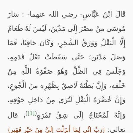
قَالَ ابْنُ عَبَّاسٍ- رضي الله عنهما- : سَارَ
مُوسَى مِنْ مِصْرَ إِلَى مَدْيَنَ، لَيْسَ لَهُ طَعَامٌ
إِلَّا الْبَقْلُ وَوَرَقُ الشَّجَرِ، وَكَانَ حَافِيًا، فَمَا
وَصَلَ مَدْيَن؛ حَتَّى سَقَطَتْ نَعْلُ قَدَمِهِ،
وَجَلَسَ فِي الظِّلِّ وَهُوَ صَفْوَةُ اللَّهِ مِنْ
خَلْقِهِ، وَإِنَّ بَطْنَهُ لَاصِقٌ بِظَهْرِهِ مِنَ الْجُوعِ،
وَإِنَّ خُضْرَةَ الْبَقْلِ لَتُرَى مِنْ دَاخِلِ جَوْفِهِ،
)
[1]
(
وَإِنَّهُ لَمُحْتَاجٌ إِلَى شِقِّ تَمْرَةٍ
، قال
تعالى:
{رَبِّ إِنِّي لِمَا أَنزَلْتَ إِلَيَّ مِنْ خَيْرٍ فَقِير}