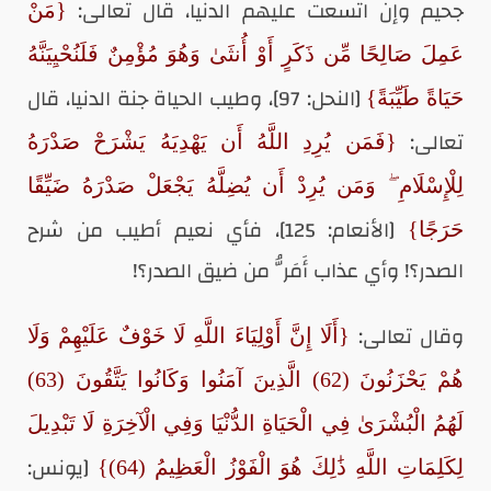
جحيم وإن اتسعت عليهم الدنيا، قال تعالى:
{مَنْ
عَمِلَ صَالِحًا مِّن ذَكَرٍ أَوْ أُنثَىٰ وَهُوَ مُؤْمِنٌ فَلَنُحْيِيَنَّهُ
[النحل: 97]، وطيب الحياة جنة الدنيا، قال
حَيَاةً طَيِّبَةً}
تعالى:
{فَمَن يُرِدِ اللَّهُ أَن يَهْدِيَهُ يَشْرَحْ صَدْرَهُ
لِلْإِسْلَامِ ۖ وَمَن يُرِدْ أَن يُضِلَّهُ يَجْعَلْ صَدْرَهُ ضَيِّقًا
[الأنعام: 125]، فأي نعيم أطيب من شرح
حَرَجًا}
الصدر؟! وأي عذاب أَمَرُّ من ضيق الصدر؟!
وقال تعالى:
{أَلَا إِنَّ أَوْلِيَاءَ اللَّهِ لَا خَوْفٌ عَلَيْهِمْ وَلَا
هُمْ يَحْزَنُونَ (62) الَّذِينَ آمَنُوا وَكَانُوا يَتَّقُونَ (63)
لَهُمُ الْبُشْرَىٰ فِي الْحَيَاةِ الدُّنْيَا وَفِي الْآخِرَةِ لَا تَبْدِيلَ
[يونس:
لِكَلِمَاتِ اللَّهِ ذَٰلِكَ هُوَ الْفَوْزُ الْعَظِيمُ (64)}