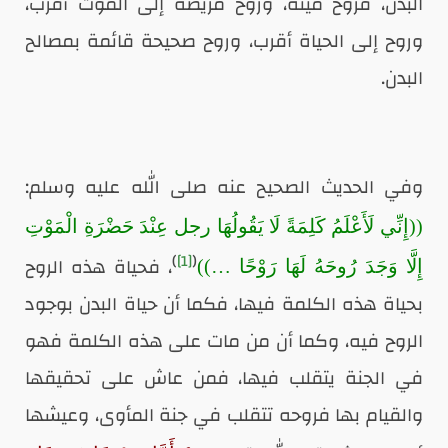
البدن، فروح ميتة، وروح مريضة إلى الموت أقرب،
وروح إلى الحياة أقرب، وروح صحيحة قائمة بمصالح
البدن.
وفي الحديث الصحيح عنه صلى الله عليه وسلم:
((إِنِّي لَأَعْلَمُ كَلِمَةً لَا يَقُولُهَا رجل عِنْدَ حَضْرَةِ الْمَوْتِ
)
[1]
(
، فحياة هذه الروح
إِلَّا وَجَدَ رُوحَهُ لَهَا رَوْحًا …))
بحياة هذه الكلمة فيها، فكما أن حياة البدن بوجود
الروح فيه، وكما أن من مات على هذه الكلمة فهو
في الجنة يتقلب فيها، فمن عاش على تحقيقها
والقيام بها فروحه تتقلب في جنة المأوى، وعيشها