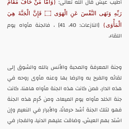
أطيب عيش قال الله تعالى:
{وَأَمَّا مَنْ خَافَ مَقَامَ
رَبِّهِ وَنَهَى النَّفْسَ عَنِ الْهَوَى ۝ فَإِنَّ الْجَنَّةَ هِيَ
[النازعات: 40، 41] ، فالجنة مأواه يوم
الْمَأْوَى}
اللقاء.
وجنة المعرفة والمحبة والأنس بالله والشوق إلى
لقائه والفرح به والرضا بها وعنه مأوى روحه في
هذه الدار، فمن كانت هذه الجنة مأواه هاهنا، كانت
جنة الخلد مأواه يوم الميعاد، ومن حُرِم هذه الجنة
فهو لتلك الجنة أشد حرمانًا، والأبرار في النعيم وإن
اشتد بهم العيش، وضاقت عليهم الدنيا، والفجار في